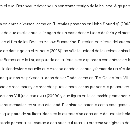
el cual Betancourt deviene un constante testigo de la belleza. Algo pareci
sta en obras diversas, como en "Historias pasadas en Hobe Sound q" (2008
slado que oscila entre la imagen de un comedor de fuego de feria y el mo
en el film de los Beatles Yellow Submarine. El replanteamiento del cuerpo
de de domingo en el Yunque (2008)" no sólo la unidad de los reinos anima
extrañarnos que la flor, amputada de la tierra, sea explorada con ahínco e
o: la flor deviene aquello que escapa desde el centro y formando un círcul
ng que nos ha privado a todos de ser Todo, como en "Re-Collections VIII (ro
to de recolectar y de recordar, pues ambas cosas propone la palabra en in
lections VIII (rojo con azul) (2009)” y que figura en la colección perman
esorar memorias en su materialidad. El artista se ostenta como amalgam
 el que parte de su literalidad sea la ostentación constante de una simbol
oria personal, su contacto con otras culturas, su proceso vertiginoso de 