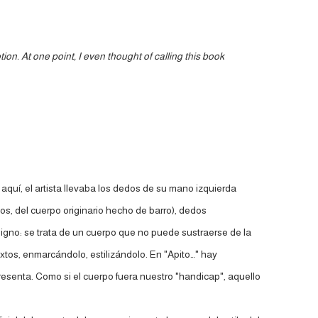
n. At one point, I even thought of calling this book
 aquí, el artista llevaba los dedos de su mano izquierda
s, del cuerpo originario hecho de barro), dedos
 signo: se trata de un cuerpo que no puede sustraerse de la
extos, enmarcándolo, estilizándolo. En "Apito…" hay
epresenta. Como si el cuerpo fuera nuestro "handicap", aquello