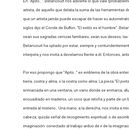
En "Apito…", Betancourt nos advierte lo que vale (probableme
artista, de aquello que delata la suma de las herramientas d
que un artista jamás puede escapar de hacer su autorretrat
siglos dijo el Conde de Buffon, "El estilo es el hombre". Be
sean sus sagradas cenizas familiares, sean sus deseos, las 
Betancourt ha optado por estar, siempre y contundentemente,
interpela y nos invita a develarnos frente a él. Entonces, a
Por eso propongo que "Apito…" es emblema de la obra entera d
tierra, costra y alma, o la costra como alma. La pieza "El port
enmarcada en una ventana, un vano donde se enmarca, afuera,
encuadrado en maderos, un coco que retoña y parte de un b
entrada al misterio… Una mano, a la derecha, nos invita a mir
cabeza, quizás señal de recogimiento espiritual, o de asombr
imaginación: conectado al trabajo arduo de ir de la imaginació