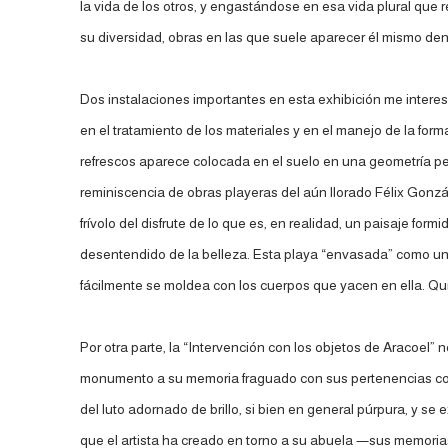
la vida de los otros, y engastándose en esa vida plural qu
su diversidad, obras en las que suele aparecer él mismo de
Dos instalaciones importantes en esta exhibición me interesa
en el tratamiento de los materiales y en el manejo de la fo
refrescos aparece colocada en el suelo en una geometría pe
reminiscencia de obras playeras del aún llorado Félix Gonzá
frívolo del disfrute de lo que es, en realidad, un paisaje fo
desentendido de la belleza. Esta playa “envasada” como un re
fácilmente se moldea con los cuerpos que yacen en ella. Qu
Por otra parte, la “Intervención con los objetos de Aracoel”
monumento a su memoria fraguado con sus pertenencias cotid
del luto adornado de brillo, si bien en general púrpura, y se
que el artista ha creado en torno a su abuela —sus memorias