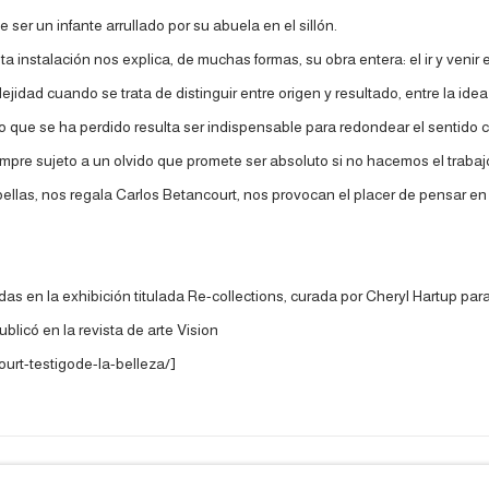
er un infante arrullado por su abuela en el sillón.
a instalación nos explica, de muchas formas, su obra entera: el ir y venir 
lejidad cuando se trata de distinguir entre origen y resultado, entre la idea 
e lo que se ha perdido resulta ser indispensable para redondear el sentid
mpre sujeto a un olvido que promete ser absoluto si no hacemos el trabajo 
bellas, nos regala Carlos Betancourt, nos provocan el placer de pensar en
das en la exhibición titulada Re-collections, curada por Cheryl Hartup p
blicó en la revista de arte Vision
urt-testigode-la-belleza/]