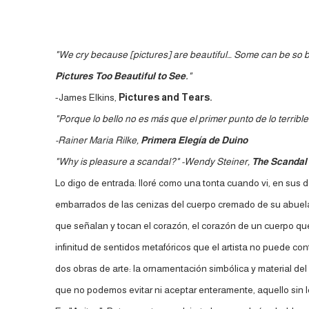
"We cry because [pictures] are beautiful… Some can be so be
Pictures Too Beautiful to See.
"
-James Elkins,
Pictures and Tears.
"Porque lo bello no es más que el primer punto de lo terrib
-Rainer Maria Rilke,
Primera Elegía de Duino
"Why is pleasure a scandal?" -Wendy Steiner,
The Scandal 
Lo digo de entrada: lloré como una tonta cuando vi, en sus de
embarrados de las cenizas del cuerpo cremado de su abuela (
que señalan y tocan el corazón, el corazón de un cuerpo que,
infinitud de sentidos metafóricos que el artista no puede co
dos obras de arte: la ornamentación simbólica y material del 
que no podemos evitar ni aceptar enteramente, aquello sin l