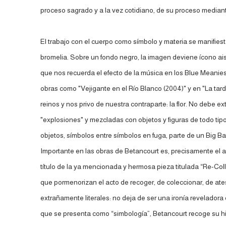
proceso sagrado y a la vez cotidiano, de su proceso mediante 
El trabajo con el cuerpo como símbolo y materia se manifie
bromelia. Sobre un fondo negro, la imagen deviene ícono ai
que nos recuerda el efecto de la música en los Blue Meanies 
obras como "Vejigante en el Río Blanco (2004)" y en "La tar
reinos y nos privo de nuestra contraparte: la flor. No debe 
"explosiones" y mezcladas con objetos y figuras de todo tip
objetos, símbolos entre símbolos en fuga, parte de un Big Ba
Importante en las obras de Betancourt es, precisamente el ac
título de la ya mencionada y hermosa pieza titulada “Re-Col
que pormenorizan el acto de recoger, de coleccionar, de at
extrañamente literales: no deja de ser una ironía reveladora
que se presenta como “simbología”, Betancourt recoge su hist