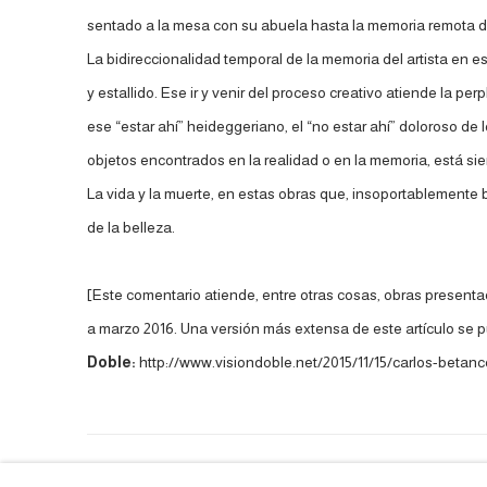
sentado a la mesa con su abuela hasta la memoria remota de s
La bidireccionalidad temporal de la memoria del artista en est
y estallido. Ese ir y venir del proceso creativo atiende la perp
ese “estar ahí” heideggeriano, el “no estar ahí” doloroso d
objetos encontrados en la realidad o en la memoria, está sie
La vida y la muerte, en estas obras que, insoportablemente 
de la belleza.
[Este comentario atiende, entre otras cosas, obras presenta
a marzo 2016. Una versión más extensa de este artículo se pu
Doble:
http://www.visiondoble.net/2015/11/15/carlos-betanco
ACCESSIBILITY POLICY
MANAGE COOKIES