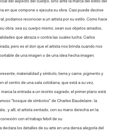
ial del aspecto del cuerpo, sino ante la marca del estilo del
 forma en que compone o ejecuta su obra. Casi puede decirse
al, podamos reconocer a un artista por su estilo. Como hace
 en su obra: sea su cuerpo mismo, sean sus objetos amados,
alidades que abraza o contra las cuales lucha. Carlos
rada, pero es el don que el artista nos brinda cuando nos
insoportable de una imagen o de una idea hecha imagen.
esente, materialidad y símbolo, tierra y carne, pigmento y
a en el centro de una sala cotidiana, que está a su vez,
marca la entrada a un recinto sagrado; el primer plano está
famoso "bosque de símbolos" de Charles Baudelaire- la
la… y allí, el artista sentado, con su mano derecha en la
onexión con el trabajo febril de su
sta declara los detalles de su arte en una densa alegoría del