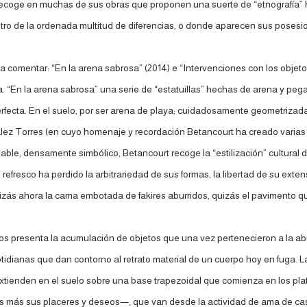
e recoge en muchas de sus obras que proponen una suerte de “etnografía”
ntro de la ordenada multitud de diferencias, o donde aparecen sus poses
 comentar: “En la arena sabrosa” (2014) e “Intervenciones con los objetos
rma. “En la arena sabrosa” una serie de “estatuillas” hechas de arena y p
rfecta. En el suelo, por ser arena de playa; cuidadosamente geometrizada
lez Torres (en cuyo homenaje y recordación Betancourt ha creado varias o
rmidable, densamente simbólico, Betancourt recoge la “estilización” cultura
fresco ha perdido la arbitrariedad de sus formas, la libertad de su extens
izás ahora la cama embotada de fakires aburridos, quizás el pavimento q
 nos presenta la acumulación de objetos que una vez pertenecieron a la abu
ianas que dan contorno al retrato material de un cuerpo hoy en fuga. Las
 extienden en el suelo sobre una base trapezoidal que comienza en los plato
 más sus placeres y deseos—, que van desde la actividad de ama de casa ha