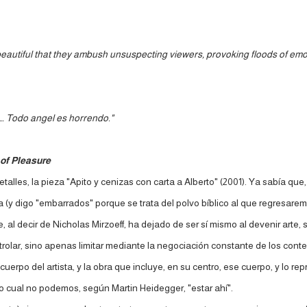
autiful that they ambush unsuspecting viewers, provoking floods of emotio
le… Todo angel es horrendo."
of Pleasure
talles, la pieza "Apito y cenizas con carta a Alberto" (2001). Ya sabía que,
y digo "embarrados" porque se trata del polvo bíblico al que regresaremo
 al decir de Nicholas Mirzoeff, ha dejado de ser sí mismo al devenir arte,
ntrolar, sino apenas limitar mediante la negociación constante de los cont
cuerpo del artista, y la obra que incluye, en su centro, ese cuerpo, y lo r
o cual no podemos, según Martin Heidegger, "estar ahí".