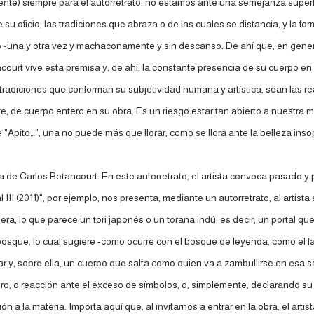
nte) siempre para el autorretrato: no estamos ante una semejanza superfic
e su oficio, las tradiciones que abraza o de las cuales se distancia, y la
o -una y otra vez y machaconamente y sin descanso. De ahí que, en gener
tancourt vive esta premisa y, de ahí, la constante presencia de su cuerpo
tradiciones que conforman su subjetividad humana y artística, sean las re
 de cuerpo entero en su obra. Es un riesgo estar tan abierto a nuestra mi
nte "Apito…", una no puede más que llorar, como se llora ante la belleza 
e Carlos Betancourt. En este autorretrato, el artista convoca pasado y pr
al III (2011)", por ejemplo, nos presenta, mediante un autorretrato, al artist
 lo que parece un tori japonés o un torana indú, es decir, un portal que 
osque, lo cual sugiere -como ocurre con el bosque de leyenda, como el 
ar y, sobre ella, un cuerpo que salta como quien va a zambullirse en esa sa
o, o reacción ante el exceso de símbolos, o, simplemente, declarando su c
n a la materia. Importa aquí que, al invitarnos a entrar en la obra, el arti