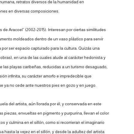
 humana, retratos diversos de la humanidad en
iones en diversas composiciones.
 de Aracoel” (2002-2015). Interesan por ciertas similitudes
egamento moldeados dentro de un vaso plástico para servir
 por ser espacio capturado para la cultura. Quizás una
bras), en una de las cuales alude al carácter hedonista y
l de las playas caribeñas, reducidas a un turismo desaguado,
ión infinita, su carácter amorfo e impredecible que
ue ya no cede ante nuestros pies en gozo y en juego.
ela del artista, aún llorada por él, y conservada en este
 piezas, envueltas en pigmento y purpurina, llevan el color
s y culmina en el sillón, como si recorrieran el imaginario
sta la vejez en el sillón, y desde la adultez del artista