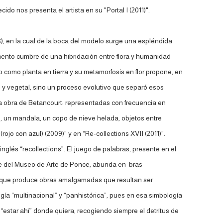
do nos presenta el artista en su "Portal I (2011)".
), en la cual de la boca del modelo surge una espléndida
mento cumbre de una hibridación entre flora y humanidad
 como planta en tierra y su metamorfosis en flor propone, en
l y vegetal, sino un proceso evolutivo que separó esos
n la obra de Betancourt: representadas con frecuencia en
o, un mandala, un copo de nieve helada, objetos entre
jo con azul) (2009)” y en “Re-collections XVII (2011)”.
glés “recollections”. El juego de palabras, presente en el
ente del Museo de Arte de Ponce, abunda en bras
a, que produce obras amalgamadas que resultan ser
ogía “multinacional” y “panhistórica”, pues en esa simbología
“estar ahí” donde quiera, recogiendo siempre el detritus de